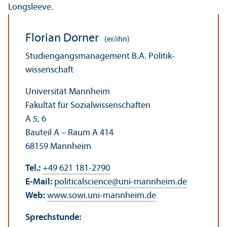
Florian Dorner
(er/ihn)
Studien­gangs­management B.A. Politik­
wissenschaft
Universität Mannheim
Fakultät für Sozial­wissenschaften
A 5, 6
Bauteil A – Raum A 414
68159 Mannheim
Tel.:
+49 621 181-2790
E-Mail:
politicalscience
@
uni-mannheim.de
Web:
www.sowi.uni-mannheim.de
Sprechstunde: