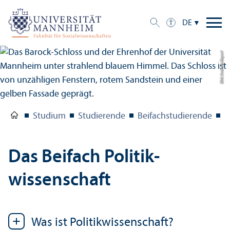
DE
Bild: Andreas Bayerl
Studium
Studierende
Beifach­studierende
P
Das Beifach Politik­
wissenschaft
Was ist Politik­wissenschaft?