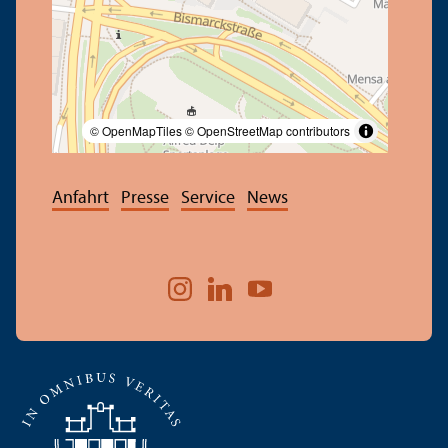
© OpenMapTiles
© OpenStreetMap contributors
Anfahrt
Presse
Service
News