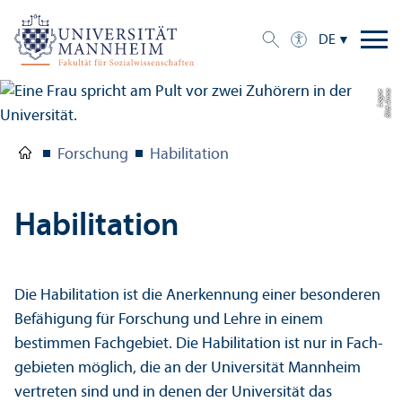
DE
e
Bil
d:
A
n
n
a
L
o
g
u
Forschung
Habilitation
Habilitation
Die Habilitation ist die Anerkennung einer besonderen
Be­fähigung für Forschung und Lehre in einem
bestimmen Fach­gebiet. Die Habilitation ist nur in Fach­
gebieten möglich, die an der Universität Mannheim
vertreten sind und in denen der Universität das