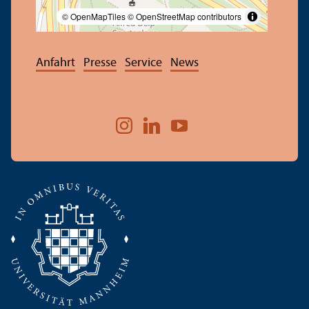
© OpenMapTiles
© OpenStreetMap contributors
Anfahrt
Presse
Service
News