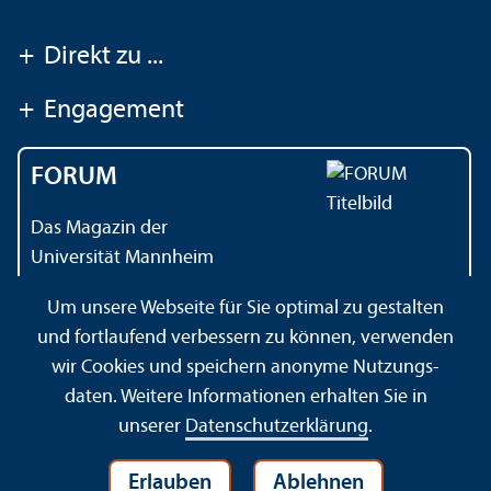
+
Direkt zu ...
+
Engagement
FORUM
Das Magazin der
Universität Mannheim
Um unsere Webseite für Sie optimal zu gestalten
und fortlaufend verbessern zu können, verwenden
Kontakt
Impressum
Datenschutz
Barrierefreiheit
wir Cookies und speichern anonyme Nutzungs­
Gebärdensprache
Leichte Sprache
Sitemap
daten. Weitere Informationen erhalten Sie in
Hausordnung
Sicherheit und Notfälle
unserer
Datenschutz­erklärung
.
Erlauben
Ablehnen