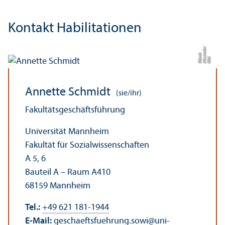
Kontakt Habilitationen
r
a
n
h
Bil
d:
Al
e
x
d
e
M
ü
n
c
Annette Schmidt
(sie/ihr)
Fakultäts­geschäfts­führung
Universität Mannheim
Fakultät für Sozial­wissenschaften
A 5, 6
Bauteil A – Raum A410
68159 Mannheim
Tel.:
+49 621 181-1944
E-Mail:
geschaeftsfuehrung.sowi
@
uni-