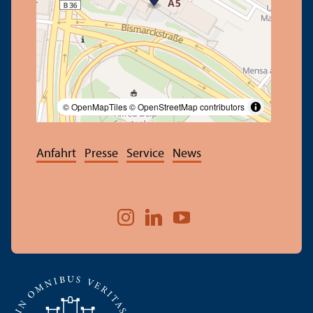
© OpenMapTiles
© OpenStreetMap contributors
Anfahrt
Presse
Service
News