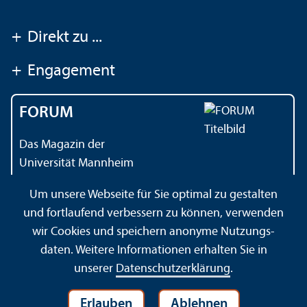
+
Direkt zu ...
+
Engagement
FORUM
Das Magazin der
Universität Mannheim
Um unsere Webseite für Sie optimal zu gestalten
und fortlaufend verbessern zu können, verwenden
Kontakt
Impressum
Datenschutz
Barrierefreiheit
wir Cookies und speichern anonyme Nutzungs­
Gebärdensprache
Leichte Sprache
Sitemap
daten. Weitere Informationen erhalten Sie in
Hausordnung
Sicherheit und Notfälle
unserer
Datenschutz­erklärung
.
Erlauben
Ablehnen