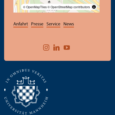
© OpenMapTiles
© OpenStreetMap contributors
Anfahrt
Presse
Service
News