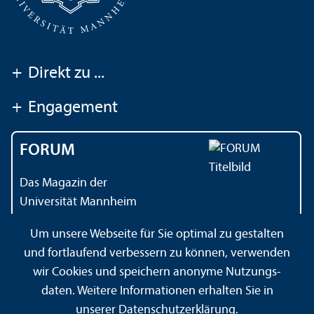
+
Direkt zu ...
+
Engagement
FORUM
Das Magazin der
Universität Mannheim
Um unsere Webseite für Sie optimal zu gestalten
und fortlaufend verbessern zu können, verwenden
Kontakt
Impressum
Datenschutz
Barrierefreiheit
wir Cookies und speichern anonyme Nutzungs­
Gebärdensprache
Leichte Sprache
Sitemap
daten. Weitere Informationen erhalten Sie in
Hausordnung
Sicherheit und Notfälle
unserer
Datenschutz­erklärung
.