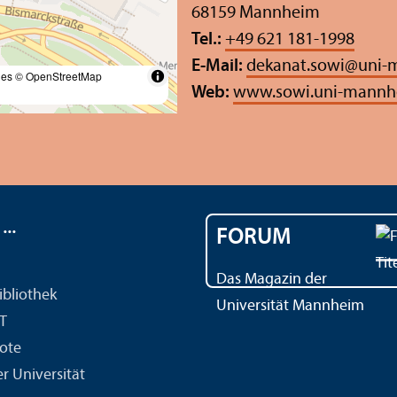
68159 Mannheim
Tel.:
+49 621 181-1998
E-Mail:
dekanat.sowi
@
uni-
les
© OpenStreetMap
Web:
www.sowi.uni-mannh
..
FORUM
Das Magazin der
ibliothek
Universität Mannheim
IT
ote
r Universität