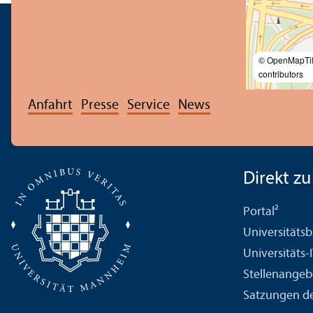
© OpenMapTi
contributors
Anfahrt
Presse
Service
News
Direkt zu .
Portal²
Universitäts­b
Universitäts-
Stellenangeb
Satzungen de