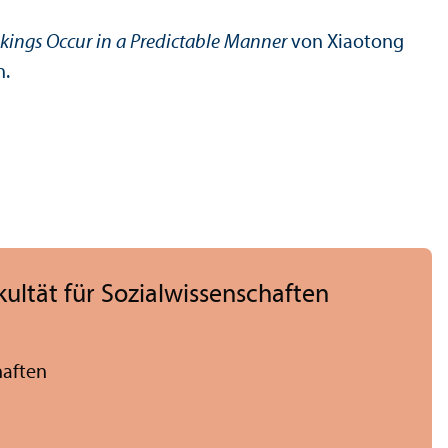
nkings Occur in a Predictable Manner
von Xiaotong
n.
ltät für Sozial­wissenschaften
haften