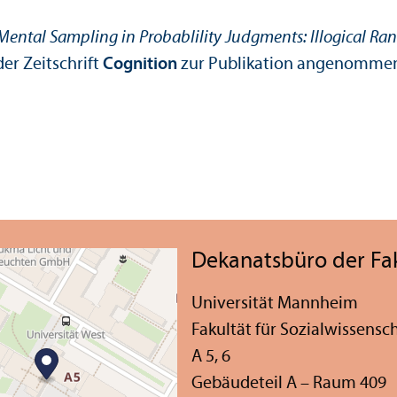
 Mental Sampling in Probablility Judgments: Illogical Ra
er Zeitschrift
Cognition
zur Publikation angenomme
Dekanatsbüro der Faku
Universität Mannheim
Fakultät für Sozial­wissensc
A 5, 6
Gebäudeteil A – Raum 409