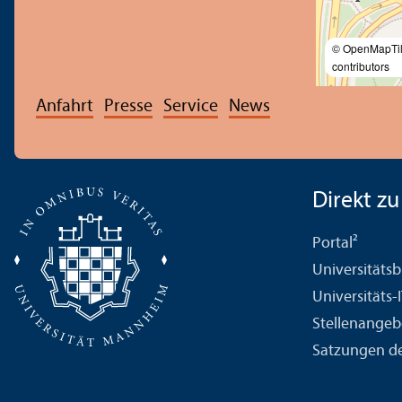
© OpenMapTi
contributors
Anfahrt
Presse
Service
News
Direkt zu .
Portal²
Universitäts­b
Universitäts-
Stellenangeb
Satzungen de