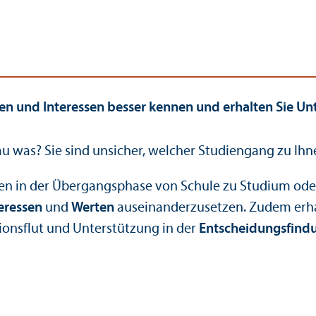
iten und Interessen besser kennen und erhalten Sie Un
u was? Sie sind unsicher, welcher Studien­gang zu I
en in der Über­gangs­phase von Schule zu Studium ode
teressen
und
Werten
auseinanderzusetzen. Zudem erhal
ons­flut und Unter­stützung in der
Entscheidungs­find