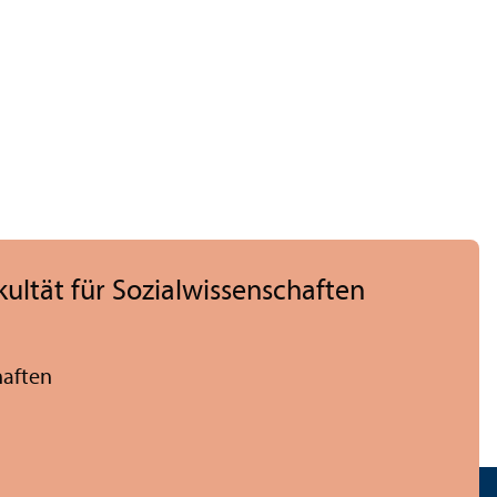
ltät für Sozial­wissenschaften
haften