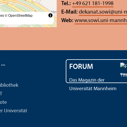
Tel.:
+49 621 181-1998
E-Mail:
dekanat.sowi
@
uni-
les
© OpenStreetMap
Web:
www.sowi.uni-mannh
..
FORUM
Das Magazin der
ibliothek
Universität Mannheim
IT
ote
r Universität