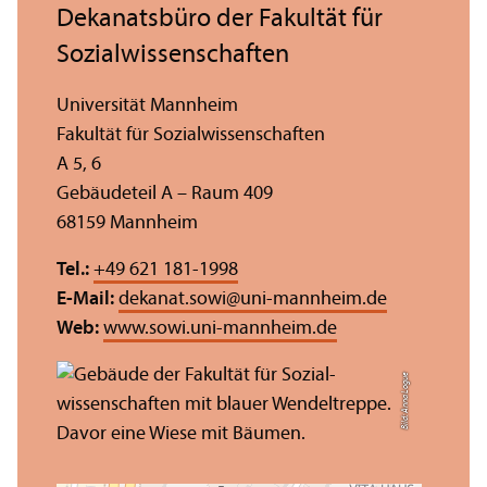
Dekanatsbüro der Fakultät für
Sozial­wissenschaften
Universität Mannheim
Fakultät für Sozial­wissenschaften
A 5, 6
Gebäudeteil A – Raum 409
68159 Mannheim
Tel.:
+49 621 181-1998
E-Mail:
dekanat.sowi
@
uni-mannheim.de
Web:
www.sowi.uni-mannheim.de
Bild: Anna Logue