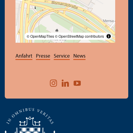
© OpenMapTiles
© OpenStreetMap contributors
Anfahrt
Presse
Service
News