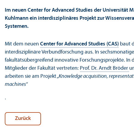
Im neuen Center for Advanced Studies der Universität 
Kuhlmann ein interdisziplinäres Projekt zur Wissensve
Systemen.
Mit dem neuen
Center for Advanced Studies (CAS)
baut d
interdisziplinäre Verbundforschung aus. In sechsmonatige
fakultäts­übergreifend innovative Forschungs­projekte. In
Mitglieder der Fakultät vertreten:
Prof. Dr. Arndt Bröder
u
arbeiten sie am Projekt „
Knowledge acquisition, representa
machines
“
.
Zurück