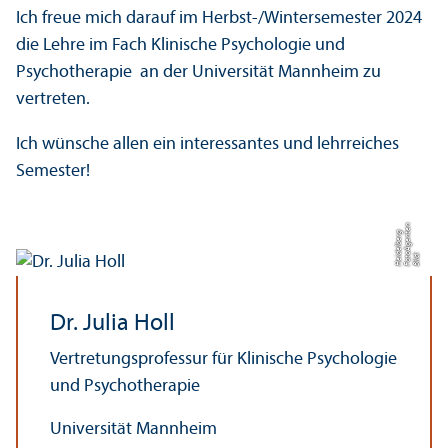
Ich freue mich darauf im Herbst-/Wintersemester 2024
die Lehre im Fach Klinische Psychologie und
Psychotherapie an der Universität Mannheim zu
vertreten.
Ich wünsche allen ein interessantes und lehr­reiches
Semester!
n
t
g
Bil
d:
F
o
t
o
A
g
e
n
e
H
ei
d
el
b
e
r
Dr. Julia Holl
Vertretungs­professur für Klinische Psychologie
und Psychotherapie
Universität Mannheim