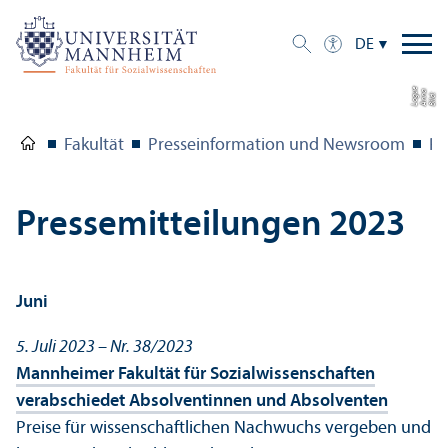
DE
e
a
Bil
d:
A
n
n
L
o
g
u
Fakultät
Presse­information und Newsroom
Pr
Pressemitteilungen 2023
Juni
5. Juli 2023 – Nr. 38/
2023
Mannheimer Fakultät für Sozial­wissenschaften
verabschiedet Absolventinnen und Absolventen
Preise für wissenschaft­lichen Nachwuchs vergeben und