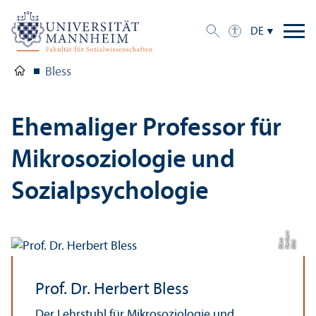
DE
Bless
Ehemaliger Professor für
Mikrosoziologie und
Sozialpsychologie
t
s
Bil
d:
H
e
r
b
e
r
Bl
e
s
Prof. Dr. Herbert Bless
Der Lehr­stuhl für Mikrosoziologie und