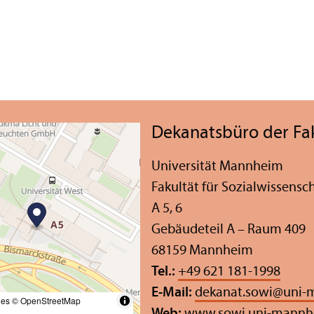
Dekanatsbüro der Faku
Universität Mannheim
Fakultät für Sozial­wissensc
A 5, 6
Gebäudeteil A – Raum 409
68159 Mannheim
Tel.:
+49 621 181-1998
E-Mail:
dekanat.sowi
@
uni-
les
© OpenStreetMap
Web:
www.sowi.uni-mannh