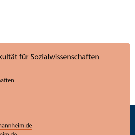
ltät für Sozial­wissenschaften
haften
mannheim.de
eim.de