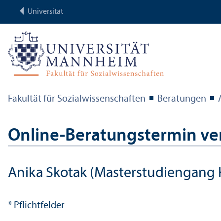
Universität
Fakultät für Sozial­wissenschaften
Beratungen
Online-Beratungs­termin ve
Anika Skotak (Master­studien­gang
* Pflichtfelder