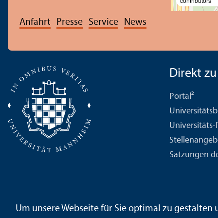
contributors
Anfahrt
Presse
Service
News
Direkt zu .
Portal²
Universitäts­b
Universitäts-
Stellenangeb
Satzungen de
Kontakt
Impressum
Datenschutz
Barrierefreiheit
Geb
Um unsere Webseite für Sie optimal zu gestalten
Sicherheit und Notfälle