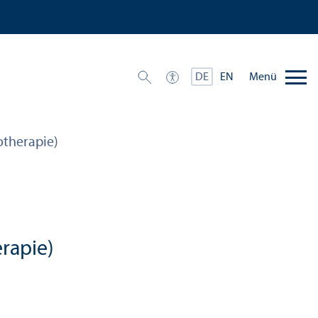
Menü
DE
EN
otherapie)
rapie)