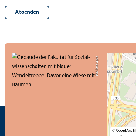
Bild: Anna Logue
© OpenMapTi