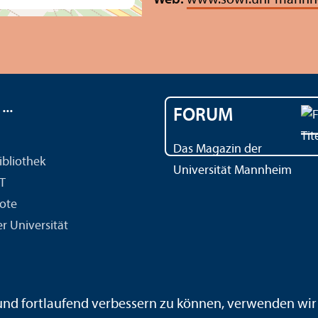
..
FORUM
Das Magazin der
ibliothek
Universität Mannheim
IT
ote
r Universität
ärdensprache
Leichte Sprache
Sitemap
Hausordnung
 und fortlaufend verbessern zu können, verwenden wi