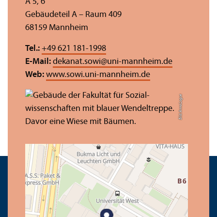
A 5, 6
Gebäudeteil A – Raum 409
68159 Mannheim
Tel.:
+49 621 181-1998
E-Mail:
dekanat.sowi
@
uni-mannheim.de
Web:
www.sowi.uni-mannheim.de
Bild: Anna Logue