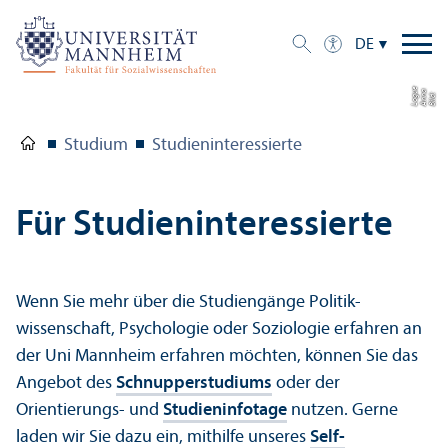
DE
e
a
Bil
d:
A
n
n
L
o
g
u
Studium
Studien­interessierte
Für Studien­interessierte
Wenn Sie mehr über die Studien­gänge Politik­
wissenschaft, Psychologie oder Soziologie erfahren an
der Uni Mannheim erfahren möchten, können Sie das
Angebot des
Schnupperstudiums
oder der
Orientierungs- und
Studien­infotage
nutzen. Gerne
laden wir Sie dazu ein, mithilfe unseres
Self-