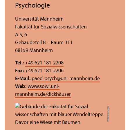
Psychologie
Universität Mannheim
Fakultät für Sozial­wissenschaften
A 5, 6
Gebäudeteil B – Raum 311
68159 Mannheim
Tel.:
+49 621 181-2208
Fax:
+49 621 181-2206
E-Mail:
paed-psych
@
uni-mannheim.de
Web:
www.sowi.uni-
mannheim.de/dickhäuser
Bild: Anna Logue