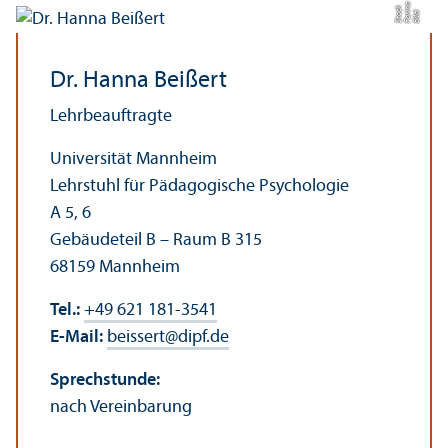
a
n
k
Bil
d:
F
a
ri
S
t
o
c
Dr. Hanna Beißert
Lehr­beauftragte
Universität Mannheim
Lehr­stuhl für Pädagogische Psychologie
A 5, 6
Gebäudeteil B – Raum B 315
68159 Mannheim
Tel.:
+49 621 181-3541
E-Mail:
beissert
@
dipf.de
Sprechstunde:
nach Vereinbarung