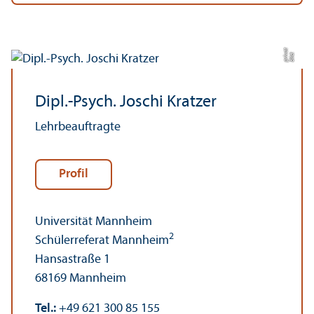
t
Bil
d:
p
ri
v
a
Dipl.-Psych. Joschi Kratzer
Lehr­beauftragte
Profil
Universität Mannheim
2
Schülerreferat Mannheim
Hansastraße 1
68169 Mannheim
Tel.:
+49 621 300 85 155