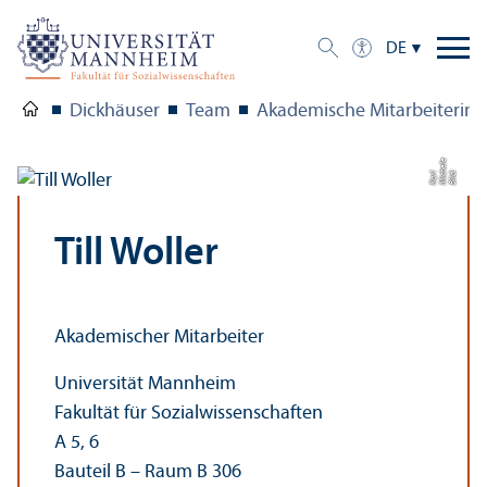
DE
Dickhäuser
Team
Akademische Mitarbeiterinn
e
Bil
d:
Mi
h
el
K
a
c
rl
Till Woller
Akademischer Mitarbeiter
Universität Mannheim
Fakultät für Sozial­wissenschaften
A 5, 6
Bauteil B – Raum B 306