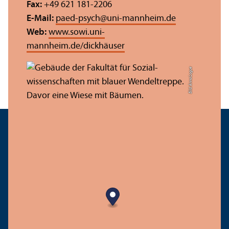
Fax:
+49 621 181-2206
E-Mail:
paed-psych
@
uni-mannheim.de
Web:
www.sowi.uni-
mannheim.de/dickhäuser
Bild: Anna Logue