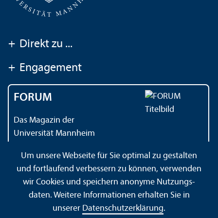
+
Direkt zu ...
+
Engagement
FORUM
Das Magazin der
Universität Mannheim
Um unsere Webseite für Sie optimal zu gestalten
und fortlaufend verbessern zu können, verwenden
Kontakt
Impressum
Datenschutz
Barrierefreiheit
wir Cookies und speichern anonyme Nutzungs­
Gebärdensprache
Leichte Sprache
Sitemap
daten. Weitere Informationen erhalten Sie in
Hausordnung
Sicherheit und Notfälle
unserer
Datenschutz­erklärung
.