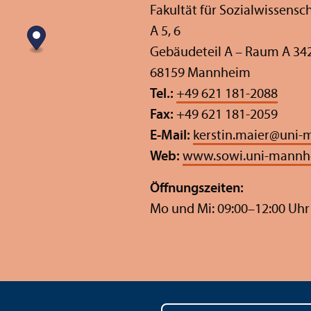
Fakultät für Sozial­wissensc
A 5, 6
Gebäudeteil A – Raum A 34
68159 Mannheim
Tel.:
+49 621 181-2088
Fax:
+49 621 181-2059
E-Mail:
kerstin.maier
@
uni-
Web:
www.sowi.uni-mannh
Öffnungs­zeiten:
Mo und Mi: 09:00–12:00 Uhr