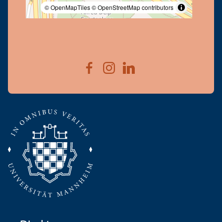
© OpenMapTiles
© OpenStreetMap contributors