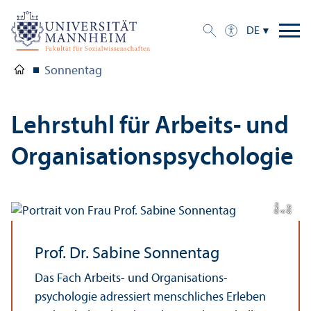
DE
Sonnentag
Lehr­stuhl für Arbeits- und
Organisations­psychologie
n
d:
ei
Bil
B.
Kl
Prof. Dr. Sabine Sonnentag
Das Fach Arbeits- und Organisations­
psychologie adressiert menschliches Erleben