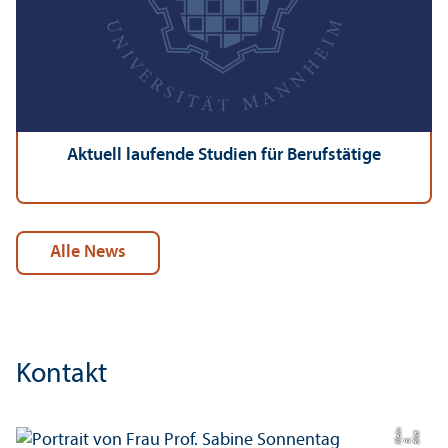
Aktuell laufende Studien für Berufstätige
alle News
Kontakt
n
d:
ei
Bil
B.
Kl