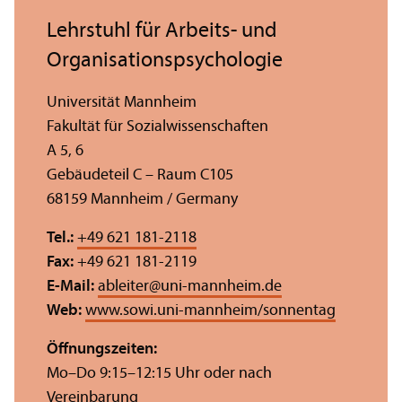
Lehr­stuhl für Arbeits- und
Organisations­psychologie
Universität Mannheim
Fakultät für Sozial­wissenschaften
A 5, 6
Gebäudeteil C – Raum C105
68159 Mannheim / Germany
Tel.:
+49 621 181-2118
Fax:
+49 621 181-2119
E-Mail:
ableiter
@
uni-mannheim.de
Web:
www.sowi.uni-mannheim/sonnentag
Öffnungs­zeiten:
Mo–Do 9:15–12:15 Uhr oder nach
Vereinbarung