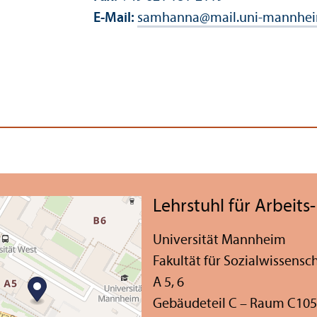
E-Mail:
samhanna
@
mail.uni-mannhe
Lehr­stuhl für Arbeit
Universität Mannheim
Fakultät für Sozial­wissensc
A 5, 6
Gebäudeteil C – Raum C105