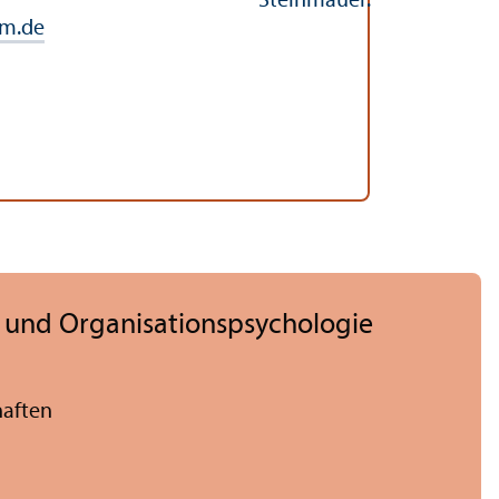
im.de
s- und Organisations­psychologie
haften