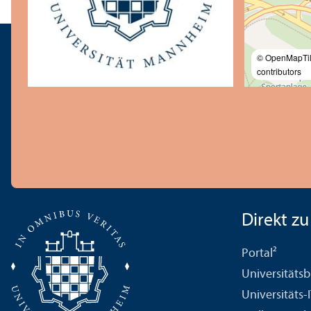
© OpenMapTi
contributors
Direkt zu .
Portal²
Universitäts­b
Universitäts-