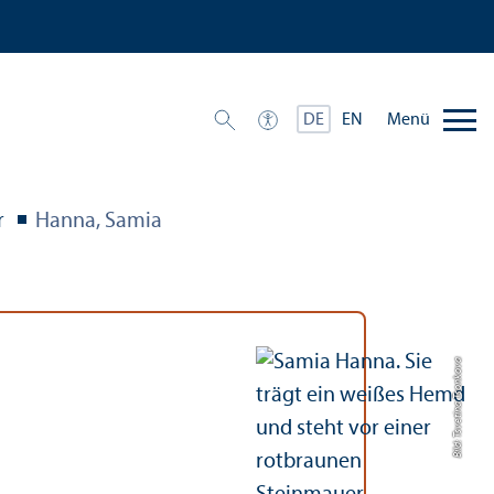
Menü
DE
EN
r
Hanna, Samia
Bild: Tsvetina Tsonkova