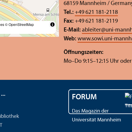
68159 Mannheim / German
Tel.:
+49 621 181-2118
Fax:
+49 621 181-2119
les
© OpenStreetMap
E-Mail:
ableiter
@
uni-mannh
Web:
www.sowi.uni-mannh
Öffnungs­zeiten:
Mo–Do 9:15–12:15 Uhr oder
..
FORUM
Das Magazin der
ibliothek
Universität Mannheim
IT