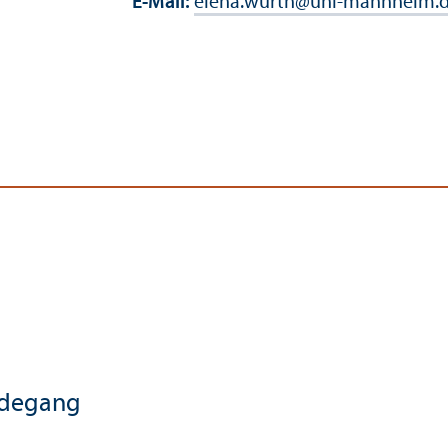
E-Mail:
elena.wurth
@
uni-mannheim.
rdegang