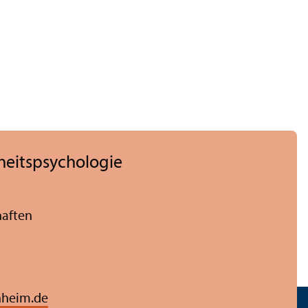
heits­psychologie
haften
heim.de