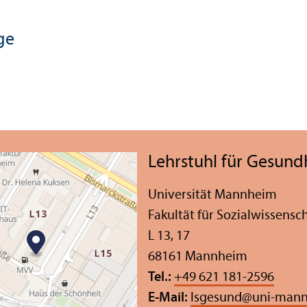
ge
Lehr­stuhl für Gesund
Universität Mannheim
Fakultät für Sozial­wissensc
L 13, 17
68161 Mannheim
Tel.:
+49 621 181-2596
E-Mail:
lsgesund
@
uni-mann