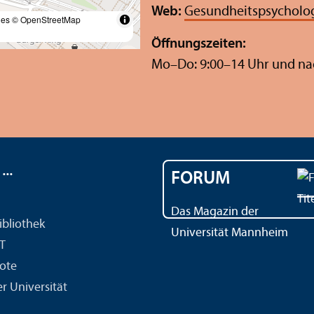
Web:
Gesundheits­psycholo
les
© OpenStreetMap
Öffnungs­zeiten:
Mo–Do: 9:00–14 Uhr und na
..
FORUM
Das Magazin der
ibliothek
Universität Mannheim
IT
ote
r Universität