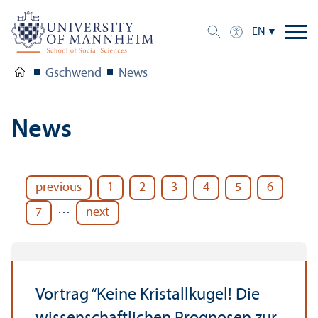
EN
Gschwend
News
News
previous
1
2
3
4
5
6
…
7
next
Vortrag “Keine Kristallkugel! Die