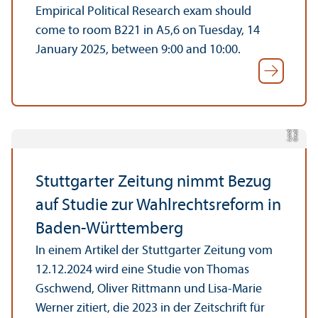
Empirical Political Research exam should
come to room B221 in A5,6 on Tuesday, 14
January 2025, between 9:00 and 10:00.
e
C
r
e
di
t:
L
a
n
d
e
s
p
r
e
s
s
e
s
t
ell
Stuttgarter Zeitung nimmt Bezug
auf Studie zur Wahlrechtsreform in
Baden-Württemberg
In einem Artikel der Stuttgarter Zeitung vom
12.12.2024 wird eine Studie von Thomas
Gschwend, Oliver Rittmann und Lisa-Marie
Werner zitiert, die 2023 in der Zeitschrift für