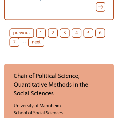
previous
1
2
3
4
5
6
…
7
next
Chair of Political Science,
Quantitative Methods in the
Social Sciences
University of Mannheim
School of Social Sciences