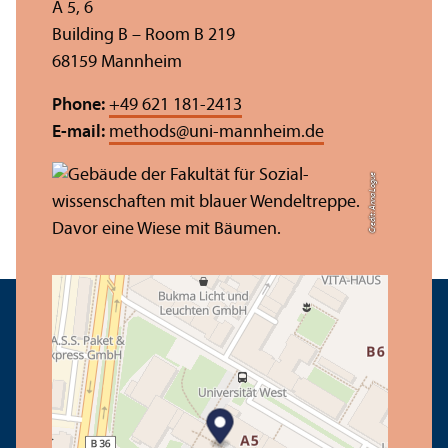
A 5, 6
Building B – Room B 219
68159 Mannheim
Phone:
+49 621 181-2413
E-mail:
methods
@
uni-mannheim.de
Credit: Anna Logue