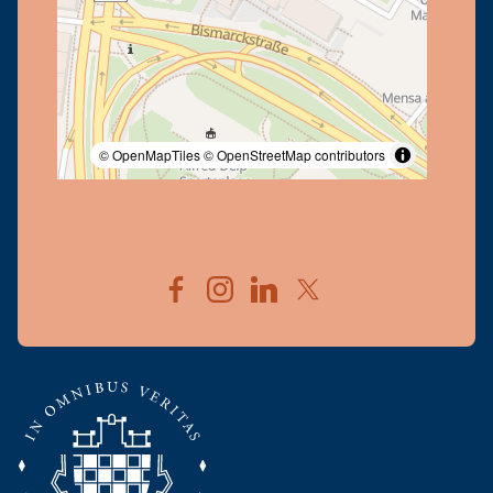
© OpenMapTiles
© OpenStreetMap contributors