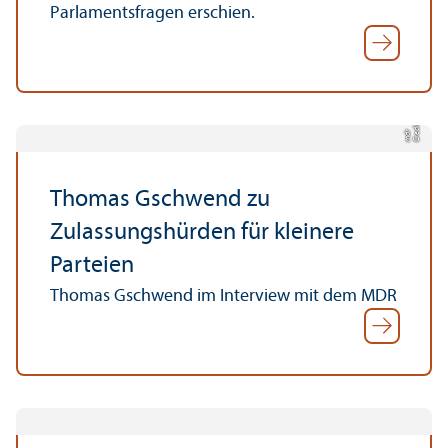
Parlamentsfragen erschien.
C
r
di
t:
m
d
e
r
Thomas Gschwend zu
Zulassungshürden für kleinere
Parteien
Thomas Gschwend im Interview mit dem MDR