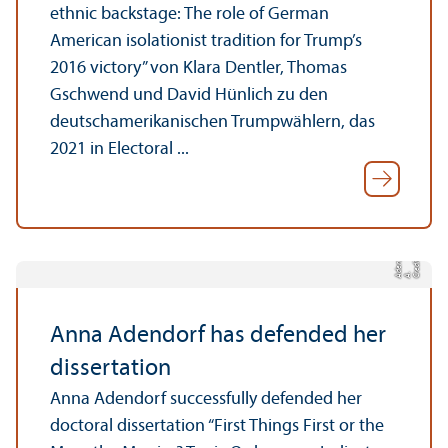
ethnic backstage: The role of German
American isolationist tradition for Trump’s
2016 victory” von Klara Dentler, Thomas
Gschwend und David Hünlich zu den
deutschamerikanischen Trumpwählern, das
2021 in Electoral ...
rf
C
e
di
t:
e
n
d
o
r
A. A
d
Anna Adendorf has defended her
dissertation
Anna Adendorf successfully defended her
doctoral dissertation “First Things First or the