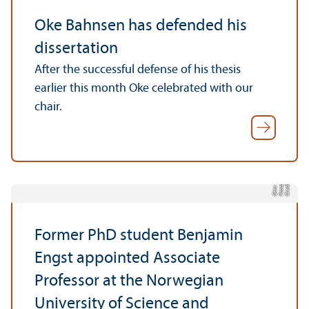
Oke Bahnsen has defended his
dissertation
After the successful defense of his thesis
earlier this month Oke celebrated with our
chair.
C
r
e
t:
P
a
s
al
O
t
t
di
c
o
Former PhD student Benjamin
Engst appointed Associate
Professor at the Norwegian
University of Science and