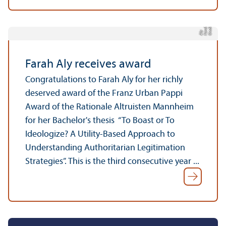
C
r
t:
F
a
a
Al
di
h
e
r
y
Farah Aly receives award
Congratulations to Farah Aly for her richly
deserved award of the Franz Urban Pappi
Award of the Rationale Altruisten Mannheim
for her Bachelor's thesis “To Boast or To
Ideologize? A Utility-Based Approach to
Understanding Authoritarian Legitimation
Strategies”. This is the third consecutive year ...