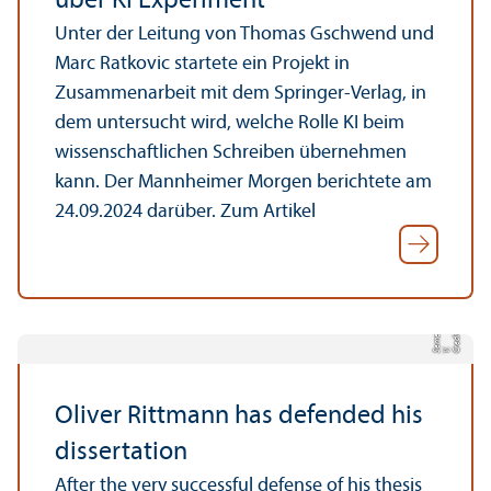
über KI Experiment
Unter der Leitung von Thomas Gschwend und
Marc Ratkovic startete ein Projekt in
Zusammenarbeit mit dem Springer-Verlag, in
dem untersucht wird, welche Rolle KI beim
wissenschaftlichen Schreiben übernehmen
kann. Der Mannheimer Morgen berichtete am
24.09.2024 darüber. Zum Artikel
a
e
di
t:
m
e
n
o
v
C
r
V. S
e
Oliver Rittmann has defended his
dissertation
After the very successful defense of his thesis