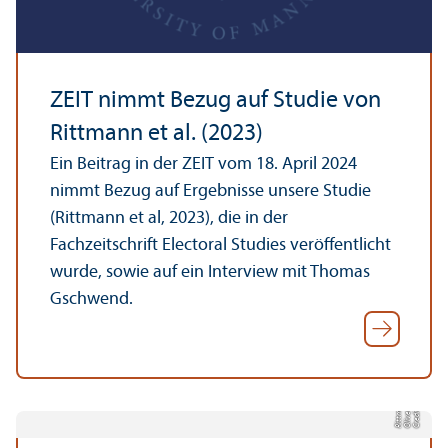
ZEIT nimmt Bezug auf Studie von
Rittmann et al. (2023)
Ein Beitrag in der ZEIT vom 18. April 2024
nimmt Bezug auf Ergebnisse unsere Studie
(Rittmann et al, 2023), die in der
Fachzeitschrift Electoral Studies veröffentlicht
wurde, sowie auf ein Interview mit Thomas
Gschwend.
n
C
r
e
di
t:
Oli
v
e
r
Ri
t
t
a
n
m