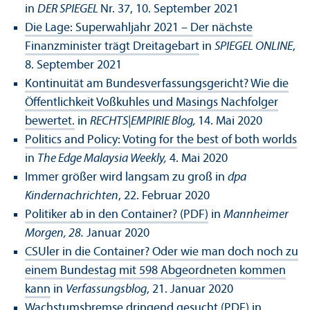
in
DER SPIEGEL
Nr. 37, 10. September 2021
Die Lage: Superwahljahr 2021 – Der nächste
Finanzminister trägt Dreitagebart
in
SPIEGEL ONLINE
,
8. September 2021
Kontinuität am Bundesverfassungsgericht? Wie die
Öffentlichkeit Voßkuhles und Masings Nachfolger
bewertet.
in
RECHTS|EMPIRIE Blog,
14. Mai 2020
Politics and Policy: Voting for the best of both worlds
in
The Edge Malaysia Weekly,
4. Mai 2020
Immer größer wird langsam zu groß in
dpa
Kindernachrichten
, 22. Februar 2020
Politiker ab in den Container? (PDF)
in
Mannheimer
Morgen, 28.
Januar 2020
CSUler in die Container? Oder wie man doch noch zu
einem Bundestag mit 598 Abgeordneten kommen
kann
in
Verfassungsblog
, 21. Januar 2020
Wachstumsbremse dringend gesucht (PDF)
in