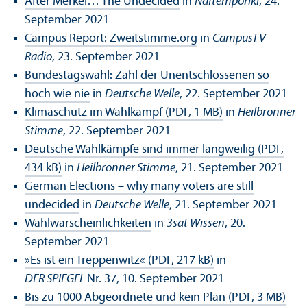
After Merkel… The Undecided
in
Naftemporiki
, 24.
September 2021
Campus Report: Zweitstimme.org
in
CampusTV
Radio
, 23. September 2021
Bundestagswahl: Zahl der Unentschlossenen so
hoch wie nie
in
Deutsche Welle
, 22. September 2021
Klimaschutz im Wahlkampf (PDF, 1 MB)
in
Heilbronner
Stimme
, 22. September 2021
Deutsche Wahlkämpfe sind immer langweilig (PDF,
434 kB)
in
Heilbronner Stimme
, 21. September 2021
German Elections – why many voters are still
undecided
in
Deutsche Welle
, 21. September 2021
Wahlwarscheinlichkeiten
in
3sat Wissen
, 20.
September 2021
»Es ist ein Treppenwitz« (PDF, 217 kB)
in
DER SPIEGEL
Nr. 37, 10. September 2021
Bis zu 1000 Abgeordnete und kein Plan (PDF, 3 MB)