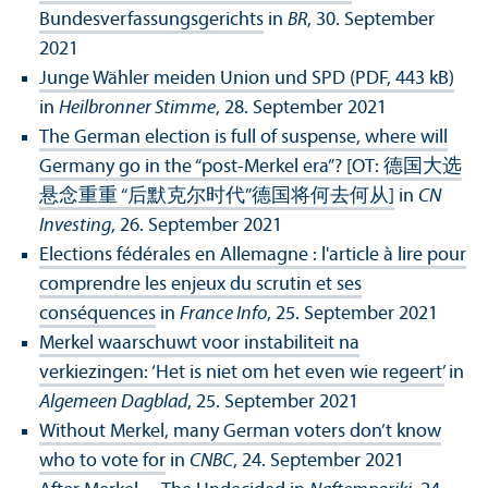
Bundesverfassungsgerichts
in
BR
, 30. September
2021
Junge Wähler meiden Union und SPD (PDF, 443 kB)
in
Heilbronner Stimme
, 28. September 2021
The German election is full of suspense, where will
Germany go in the “post-Merkel era”? [OT: 德国大选
悬念重重 “后默克尔时代”德国将何去何从]
in
CN
Investing
, 26. September 2021
Elections fédérales en Allemagne : l'article à lire pour
comprendre les enjeux du scrutin et ses
conséquences
in
France Info
, 25. September 2021
Merkel waarschuwt voor instabiliteit na
verkiezingen: ‘Het is niet om het even wie regeert’
in
Algemeen Dagblad
, 25. September 2021
Without Merkel, many German voters don’t know
who to vote for
in
CNBC
, 24. September 2021