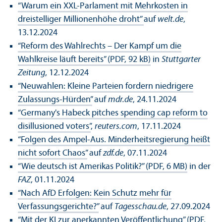
“Warum ein XXL-Parlament mit Mehrkosten in
dreistelliger Millionenhöhe droht”
auf
welt.de
,
13.12.2024
“Reform des Wahlrechts – Der Kampf um die
Wahlkreise läuft bereits” (PDF, 92 kB)
in
Stuttgarter
Zeitung
, 12.12.2024
“Neuwahlen: Kleine Parteien fordern niedrigere
Zulassungs-Hürden”
auf
mdr.de
, 24.11.2024
“Germany's Habeck pitches spending cap reform to
disillusioned voters”
,
reuters.com
, 17.11.2024
“Folgen des Ampel-Aus. Minderheitsregierung heißt
nicht sofort Chaos”
auf
zdf.de
, 07.11.2024
“Wie deutsch ist Amerikas Politik?” (PDF, 6 MB)
in der
FAZ
, 01.11.2024
“Nach AfD Erfolgen: Kein Schutz mehr für
Verfassungsgerichte?”
auf
Tagesschau.de
, 27.09.2024
“Mit der KI zur anerkannten Veröffentlichung” (PDF,