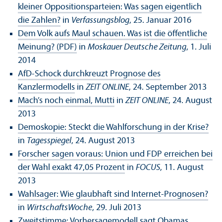
kleiner Oppositionsparteien: Was sagen eigentlich
die Zahlen?
in
Verfassungsblog
, 25. Januar 2016
Dem Volk aufs Maul schauen. Was ist die öffentliche
Meinung? (PDF)
in
Moskauer Deutsche Zeitung
, 1. Juli
2014
AfD-Schock durchkreuzt Prognose des
Kanzlermodells
in
ZEIT ONLINE
, 24. September 2013
Mach’s noch einmal, Mutti
in
ZEIT ONLINE
, 24. August
2013
Demoskopie: Steckt die Wahlforschung in der Krise?
in
Tagesspiegel
, 24. August 2013
Forscher sagen voraus: Union und FDP erreichen bei
der Wahl exakt 47,05 Prozent
in
FOCUS
, 11. August
2013
Wahlsager: Wie glaubhaft sind Internet-Prognosen?
in
WirtschaftsWoche
, 29. Juli 2013
Zweitstimme: Vorhersagemodell sagt Obamas