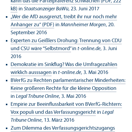
kann das die Parteipräferenz schwächen (PDF, 222
kB)
in
Staatsanzeiger BaWü
, 23. Juni 2017
„Wer die AfD ausgrenzt, treibt ihr nur noch mehr
Anhänger zu“ (PDF)
in
Mannheimer Morgen
, 20.
September 2016
Experten zu Geißlers Drohung: Trennung von CDU
und CSU wäre “Selbstmord”
in
t-online.de
, 3. Juni
2016
Demokratie im Sinkflug? Was die Umfragezahlen
wirklich ausssagen
in
t-online.de
, 3. Mai 2016
BVerfG zu Rechten parlamentarischer Minderheiten:
Keine größeren Rechte für die kleine Opposition
in
Legal Tribune Online
, 3. Mai 2016
Empirie zur Beeinflussbarkeit von BVerfG-Richtern:
Vox populi und das Verfassungsgericht
in
Legal
Tribune Online
, 13. März 2016
Zum Dilemma des Verfassungsgerichtszugangs