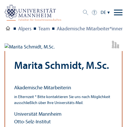
DE
Alpers
Team
Akademische Mitarbeiter*innen
t
el
mi
d
Bil
d:
D
a
ni
S
c
h
Marita Schmidt, M.Sc.
Akademische Mitarbeiterin
in Elternzeit * Bitte kontaktieren Sie uns nach Möglichkeit
ausschließlich über Ihre Universitäts-Mail.
Universität Mannheim
Otto-Selz-Institut