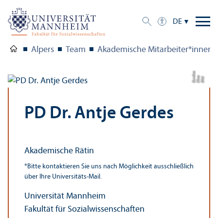
DE
Alpers
Team
Akademische Mitarbeiter*innen
a
di
Bil
d:
Eli
s
a
B
e
r
c
PD Dr. Antje Gerdes
Akademische Rätin
*Bitte kontaktieren Sie uns nach Möglichkeit ausschließlich
über Ihre Universitäts-Mail.
Universität Mannheim
Fakultät für Sozial­wissenschaften