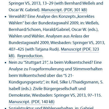
Springer VS, 2013, 13–29 (with Bernhard Weßels and
Oscar W. Gabriel).
Manuscript. (PDF, 301 kB)
Verwählt? Eine Analyse des Konzepts „korrektes
Wählen“ bei der Bundestagswahl 2009, in: Weßels,
Bernhard/
Schoen, Harald/
Gabriel, Oscar W. (eds.),
Wahlen und Wähler. Analysen aus Anlass der
Bundestagswahl 2009, Wiesbaden: Springer VS, 2013,
407–425 (with Tatjana Rudi).
Manuscript (PDF, 323
kB)
.
Reproduction.
Nein zu “Stuttgart 21”, Ja beim Volksentscheid? Eine
Analyse zu Frageformulierung und Stimmverhalten
beim Volksentscheid über das “S 21-
Kündigungsgesetz”, in: Keil, Silke I./Thaidigsmann, S.
Isabell (eds.): Zivile Bürgergesellschaft und
Demokratie, Wiesbaden: Springer VS, 2013, 97–115.
Manuscript. (PDF, 140 kB)
Sozialstruktur und Wählerverhalten, in: Gabriel,