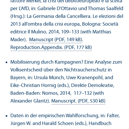
fattore Merkel, la crisi del debitoeuropeao e la scelta
per L'AfD, in: Gabriele D'Ottavio und Thomas Saalfeld
(Hrsg.): La Germania della Cancelliera. Le elezioni del
2013 all'ombra della crisi europa, Bologna: Società
editrice Il Mulino, 2014, 109–133 (with Matthias
Mader).
Manuscript (PDF, 149 kB)
.
Reproduction.
Appendix. (PDF, 177 kB)
Mobilisierung durch Kampagnen? Eine Analyse zum
Volksentscheid über den Nichtraucherschutz in
Bayern, in: Ursula Münch, Uwe Kranenpohl, and
Eike-Christian Hornig (eds.), Direkte Demokratie,
Baden-Baden: Nomos, 2014, 117–132 (with
Alexander Glantz).
Manuscript. (PDF, 530 kB)
Daten in der empirischen Wahlforschung, in: Falter,
Jürgen W. and Harald Schoen (eds.), Handbuch