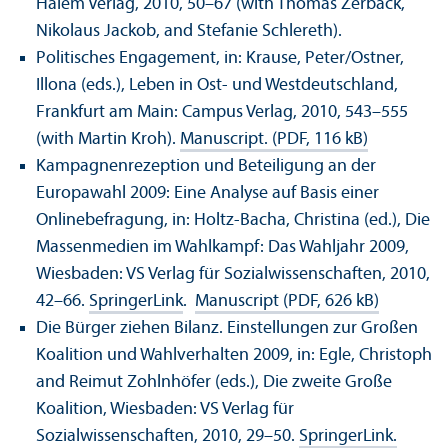
Halem Verlag, 2010, 50–67 (with Thomas Zerback,
Nikolaus Jackob, and Stefanie Schlereth).
Politisches Engagement, in: Krause, Peter/
Ostner,
Illona (eds.), Leben in Ost- und Westdeutschland,
Frankfurt am Main: Campus Verlag, 2010, 543–555
(with Martin Kroh).
Manuscript. (PDF, 116 kB)
Kampagnenrezeption und Beteiligung an der
Europawahl 2009: Eine Analyse auf Basis einer
Onlinebefragung, in: Holtz-Bacha, Christina (ed.), Die
Massenmedien im Wahlkampf: Das Wahljahr 2009,
Wiesbaden: VS Verlag für Sozialwissenschaften, 2010,
42–66.
SpringerLink
.
Manuscript (PDF, 626 kB)
Die Bürger ziehen Bilanz. Einstellungen zur Großen
Koalition und Wahlverhalten 2009, in: Egle, Christoph
and Reimut Zohlnhöfer (eds.), Die zweite Große
Koalition, Wiesbaden: VS Verlag für
Sozialwissenschaften, 2010, 29–50.
SpringerLink.