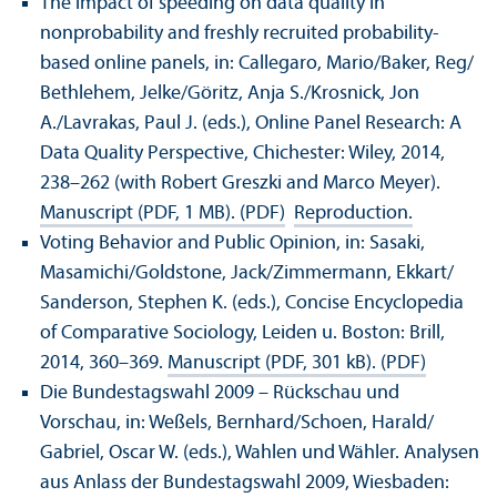
The impact of speeding on data quality in
nonprobability and freshly recruited probability-
based online panels, in: Callegaro, Mario/
Baker, Reg/
Bethlehem, Jelke/
Göritz, Anja S./Krosnick, Jon
A./Lavrakas, Paul J. (eds.), Online Panel Research: A
Data Quality Perspective, Chichester: Wiley, 2014,
238–262 (with Robert Greszki and Marco Meyer).
Manuscript (PDF, 1 MB)
. (PDF)
Reproduction.
Voting Behavior and Public Opinion, in: Sasaki,
Masamichi/
Goldstone, Jack/
Zimmermann, Ekkart/
Sanderson, Stephen K. (eds.), Concise Encyclopedia
of Comparative Sociology, Leiden u. Boston: Brill,
2014, 360–369.
Manuscript (PDF, 301 kB)
. (PDF)
Die Bundestagswahl 2009 – Rückschau und
Vorschau, in: Weßels, Bernhard/
Schoen, Harald/
Gabriel, Oscar W. (eds.), Wahlen und Wähler. Analysen
aus Anlass der Bundestagswahl 2009, Wiesbaden: