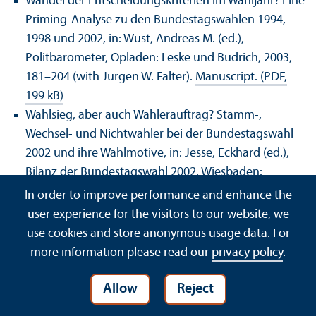
Wandel der Entscheidungskriterien im Wahljahr? Eine
Priming-Analyse zu den Bundestagswahlen 1994,
1998 und 2002, in: Wüst, Andreas M. (ed.),
Politbarometer, Opladen: Leske und Budrich, 2003,
181–204 (with Jürgen W. Falter).
Manuscript. (PDF,
199 kB)
Wahlsieg, aber auch Wählerauftrag? Stamm-,
Wechsel- und Nichtwähler bei der Bundestagswahl
2002 und ihre Wahlmotive, in: Jesse, Eckhard (ed.),
Bilanz der Bundestagswahl 2002, Wiesbaden:
Westdeutscher Verlag, 2003, 101–121 (with Jürgen W.
In order to improve performance and enhance the
Falter).
Manuscript. (PDF, 99 kB)
user experience for the visitors to our website, we
Ein neues Argument in einer alten Diskussion:
use cookies and store anonymous usage data. For
'Politikverdrossenheit' als Ursache des gender gap
more information please read our
privacy policy
.
im politischen Interesse?, in: Brettschneider, Frank/
van Deth, Jan W./Roller, Edeltraud (eds.), Das Ende
Allow
Reject
der politisierten Sozialstruktur?, Opladen: Leske und