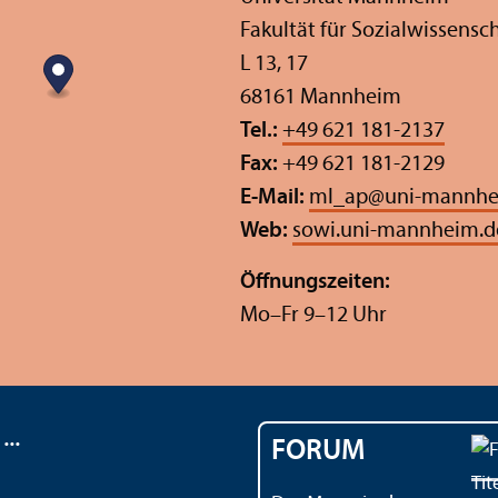
Fakultät für Sozial­wissensc
L 13, 17
68161 Mannheim
Tel.:
+49 621 181-2137
Fax:
+49 621 181-2129
E-Mail:
ml_ap
@
uni-mannhe
Web:
sowi.uni-mannheim.d
Öffnungs­zeiten:
Mo–Fr 9–12 Uhr
..
FORUM