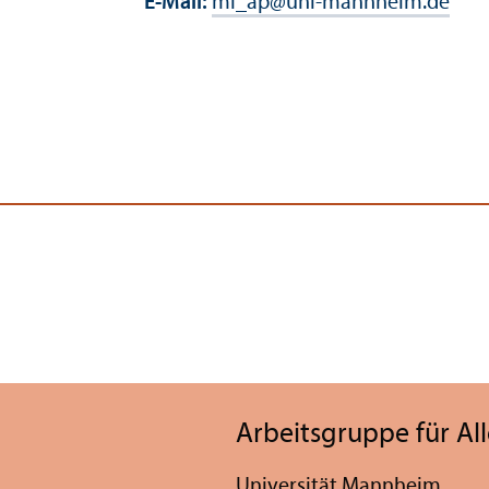
E-Mail:
ml_ap
@
uni-mannheim.de
Arbeits­gruppe für A
Universität Mannheim