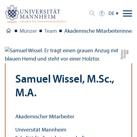
DE
Münzer
Team
Akademische Mitarbeiterinnen 
a
Bil
d:
T
s
v
e
ti
n
a
T
s
o
n
k
o
v
Samuel Wissel, M.Sc.,
M.A.
Akademischer Mitarbeiter
Universität Mannheim