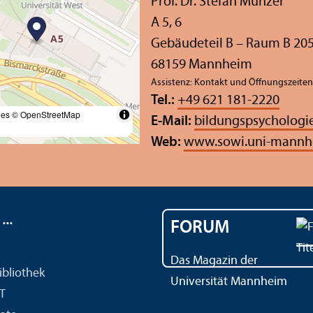
Prof. Dr. Stefan Münzer
A 5, 6
Gebäudeteil B – Raum B 20
68159 Mannheim
Assistenz: Kontakt und Öffnungs­zeite
Tel.:
+49 621 181-2220
les
© OpenStreetMap
E-Mail:
bildungspsychologi
Web:
www.sowi.uni-mannh
..
FORUM
Das Magazin der
ibliothek
Universität Mannheim
IT