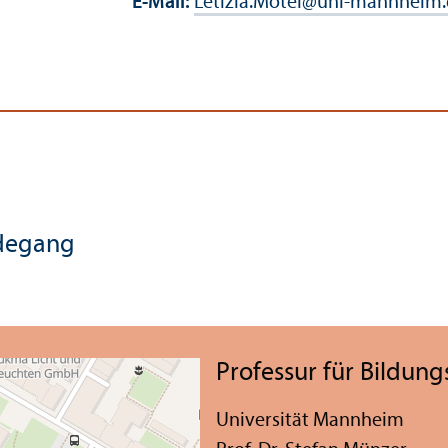
E-Mail:
Letizia.Motel
@
uni-mannheim.
rdegang
Professur für Bildung
Universität Mannheim