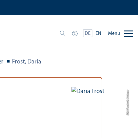
Menü
DE
EN
er
Frost, Daria
Bild: Frederik Helmer