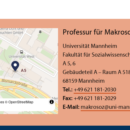
Professur für Makros
Universität Mannheim
Fakultät für Sozial­wissensc
A 5, 6
Gebäudeteil A – Raum A 51
68159 Mannheim
Tel.:
+49 621 181-2030
Fax:
+49 621 181-2029
les
© OpenStreetMap
E-Mail:
makrosoz
@
uni-man