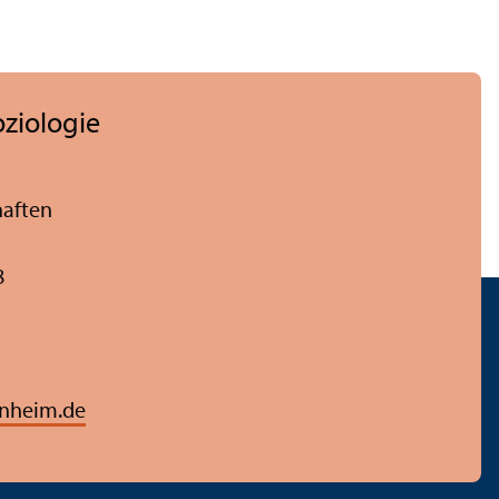
oziologie
haften
8
nheim.de