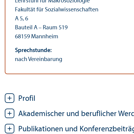
Lehr­stuhl für Makrosoziologie
Fakultät für Sozial­wissenschaften
A 5, 6
Bauteil A – Raum 519
68159 Mannheim
Sprechstunde:
nach Vereinbarung
Profil
Akademischer und beruflicher We
Publikationen und Konferenzbeiträ