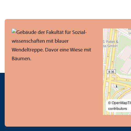
© OpenMapTi
contributors