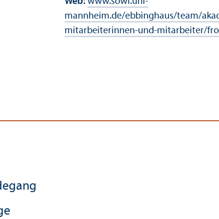
Web:
www.sowi.uni-
mannheim.de/ebbinghaus/team/aka
mitarbeiterinnen-und-mitarbeiter/fro
rdegang
ge