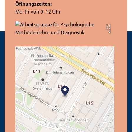
Öffnungs­zeiten:
Mo–Fr von 9–12 Uhr
e
Bil
d:
A
n
n
a
L
o
g
u