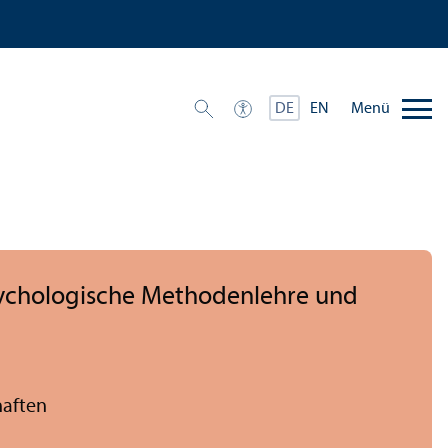
Menü
DE
EN
sychologische Methodenlehre und
haften