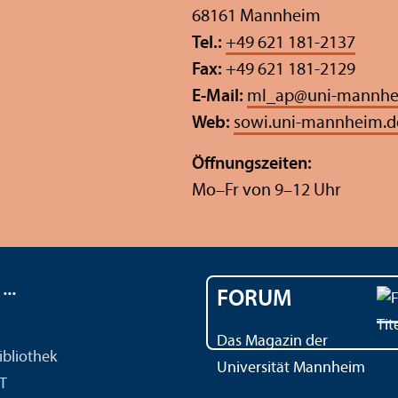
68161 Mannheim
Tel.:
+49 621 181-2137
Fax:
+49 621 181-2129
E-Mail:
ml_ap
@
uni-mannhe
Web:
sowi.uni-mannheim.d
Öffnungs­zeiten:
Mo–Fr von 9–12 Uhr
..
FORUM
Das Magazin der
ibliothek
Universität Mannheim
IT