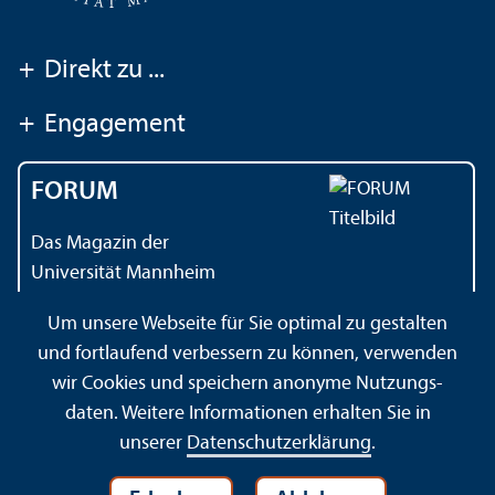
+
Direkt zu ...
+
Engagement
FORUM
Das Magazin der
Universität Mannheim
Um unsere Webseite für Sie optimal zu gestalten
und fortlaufend verbessern zu können, verwenden
Kontakt
Impressum
Datenschutz
Barrierefreiheit
wir Cookies und speichern anonyme Nutzungs­
Gebärdensprache
Leichte Sprache
Sitemap
daten. Weitere Informationen erhalten Sie in
Hausordnung
Sicherheit und Notfälle
unserer
Datenschutz­erklärung
.