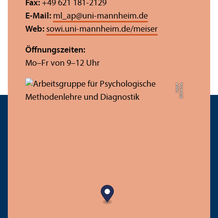
Fax:
+49 621 181-2129
E-Mail:
ml_ap
@
uni-mannheim.de
Web:
sowi.uni-mannheim.de/meiser
Öffnungs­zeiten:
Mo–Fr von 9–12 Uhr
e
Bil
d:
A
n
n
a
L
o
g
u