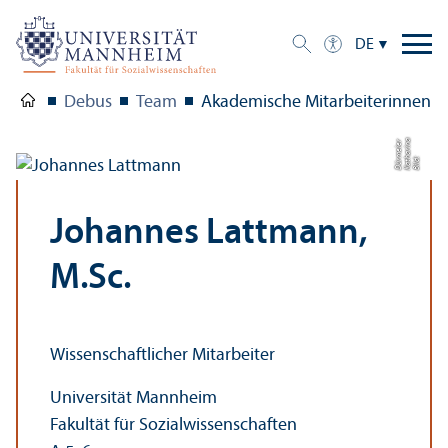
DE
Debus
Team
Akademische Mitarbeiterinnen u
a
r
Bil
d:
K
a
t
h
a
ri
n
D
ü
r
m
ei
e
Johannes Lattmann,
M.Sc.
Wissenschaft­licher Mitarbeiter
Universität Mannheim
Fakultät für Sozial­wissenschaften