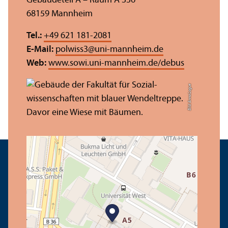
Gebäudeteil A – Raum A 336
68159 Mannheim
Tel.:
+49 621 181-2081
E-Mail:
polwiss3
@
uni-mannheim.de
Web:
www.sowi.uni-mannheim.de/debus
Bild: Anna Logue