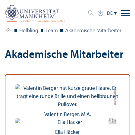
DE
Helbling
Team
Akademische Mitarbeiter
Akademische Mitarbeiter
Bild: Sarah Hähnle
Valentin Berger, M.A.
e
h
nl
Bil
d:
S
a
r
a
H
ä
h
Ella Häcker