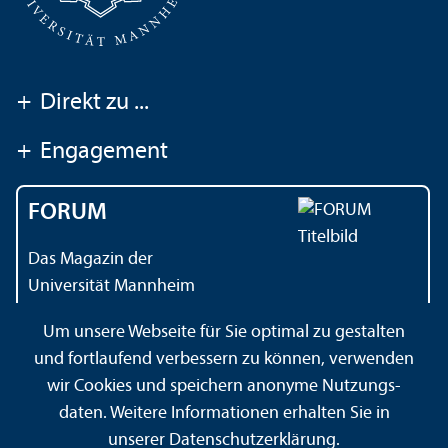
+
Direkt zu ...
+
Engagement
FORUM
Das Magazin der
Universität Mannheim
Um unsere Webseite für Sie optimal zu gestalten
und fortlaufend verbessern zu können, verwenden
Kontakt
Impressum
Datenschutz
Barrierefreiheit
wir Cookies und speichern anonyme Nutzungs­
Gebärdensprache
Leichte Sprache
Sitemap
daten. Weitere Informationen erhalten Sie in
Hausordnung
Sicherheit und Notfälle
unserer
Datenschutz­erklärung
.