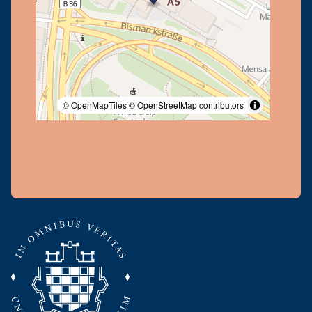
© OpenMapTiles
© OpenStreetMap contributors