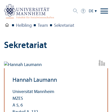
DE
Helbling
Team
Sekretariat
Sekretariat
e
h
nl
Bil
d:
S
a
r
a
H
ä
h
Hannah Laumann
Universität Mannheim
MZES
A 5, 6