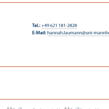
Tel.:
+49 621 181-2828
E-Mail:
hannah.laumann
@
uni-mannh
e
e