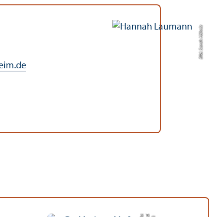
Bild: Sarah Hähnle
eim.de
e