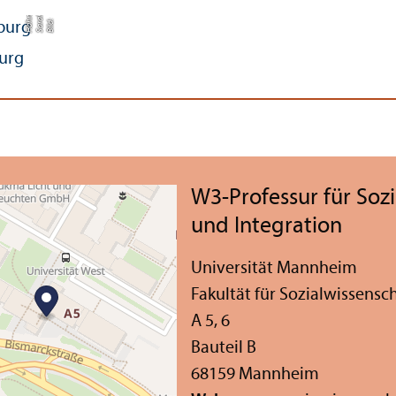
e
h
nl
Bil
d:
S
a
r
a
H
ä
h
urg
W3-Professur für Soz
und Integration
Universität Mannheim
Fakultät für Sozial­wissensc
A 5, 6
Bauteil B
68159 Mannheim