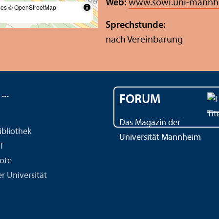
Web:
www.sowi.uni-mannhe
les
© OpenStreetMap
Sprechstunde:
nach Vereinbarung
..
FORUM
Das Magazin der
ibliothek
Universität Mannheim
IT
ote
r Universität