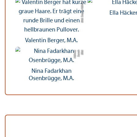
Bild: Sarah Hähnle
Ella Häcke
Valentin Berger, M.A.
e
Bil
d:
S
a
r
a
h
H
ä
h
nl
Nina Fadarkhan
Osenbrügge, M.A.