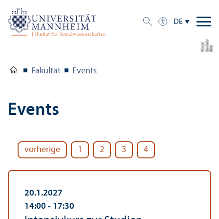
DE
a
el
t
Bil
d:
D
a
ni
H
a
u
p
Fakultät
Events
Events
vorherige
1
2
3
4
20.1.2027
14:00
‐ 17:30