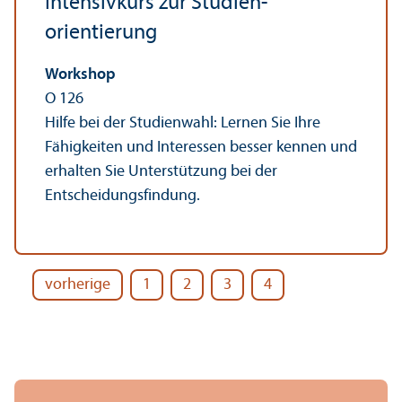
Intensivkurs zur Studien­
orientierung
Workshop
O 126
Hilfe bei der Studien­wahl: Lernen Sie Ihre
Fähigkeiten und Interessen besser kennen und
erhalten Sie Unter­stützung bei der
Entscheidungs­findung.
vorherige
1
2
3
4