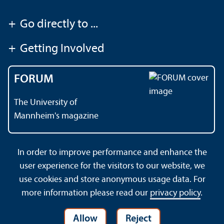
+
Go directly to ...
+
Getting Involved
FORUM
The University of
Mannheim's magazine
In order to improve performance and enhance the
Contact
About This Site
user experience for the visitors to our website, we
Data Protection Declaration
Barrierefreiheit
use cookies and store anonymous usage data. For
Sitemap
House Rules
Safety and Emergencies
more information please read our
privacy policy
.
Allow
Reject