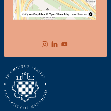
© OpenMapTiles
© OpenStreetMap contributors