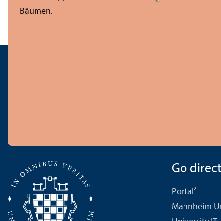
Go directl
Portal²
Mannheim Uni