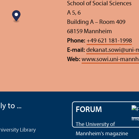
School of Social Sciences
A 5, 6
Building A – Room 409
68159 Mannheim
Phone:
+49 621 181-1998
E-mail:
dekanat.sowi
@
uni-
Web:
www.sowi.uni-mannh
y to ...
FORUM
The University of
versity Library
Mannheim's magazine