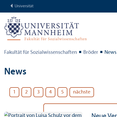
Universität
Fakultät für Sozial­wissenschaften
Bröder
News
News
1
2
3
4
5
nächste
Neue Ver