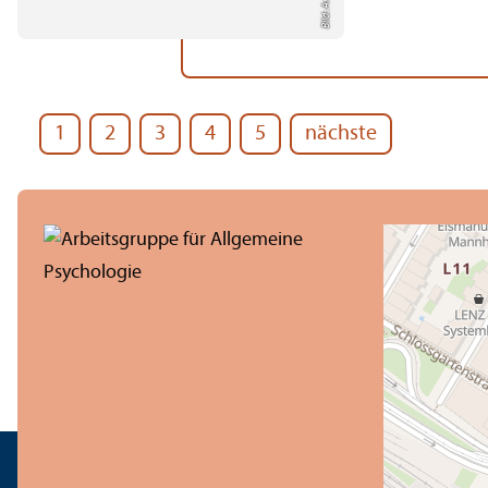
1
2
3
4
5
nächste