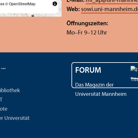
E-Mail:
ml_ap
@
uni-mannhe
les
© OpenStreetMap
Web:
sowi.uni-mannheim.d
Öffnungs­zeiten:
Mo–Fr 9–12 Uhr
..
FORUM
Das Magazin der
ibliothek
Universität Mannheim
IT
ote
r Universität