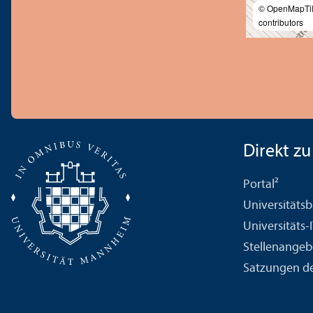
© OpenMapTi
contributors
Direkt zu .
Portal²
Universitäts­b
Universitäts-
Stellenangeb
Satzungen de