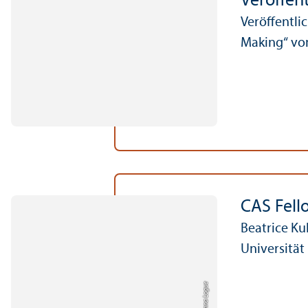
Veröffen
Veröffentli
Making“ vo
CAS Fell
Beatrice Ku
Universitä
Bild: Anna Logue